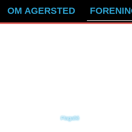
OM AGERSTED
FORENI
Flagallé