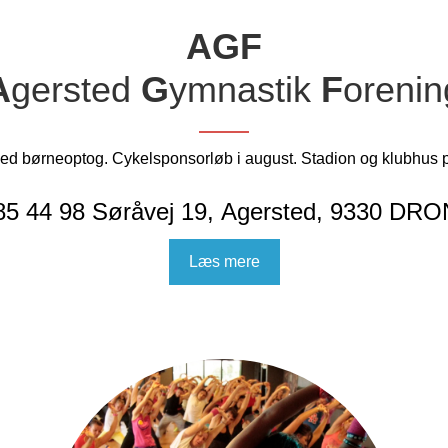
AGF
A
gersted
G
ymnastik
F
orenin
år med børneoptog. Cykelsponsorløb i august. Stadion og klubhu
 85 44 98 Søråvej 19, Agersted, 9330 
Læs mere