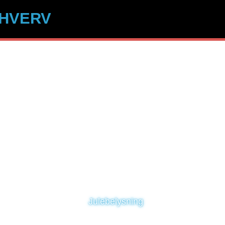
HVERV
Julebelysning