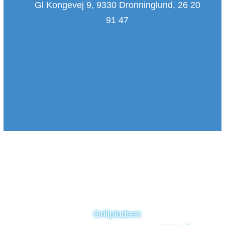
Gl Kongevej 9, 9330 Dronninglund, 26 20
91 47
Grillpladsen